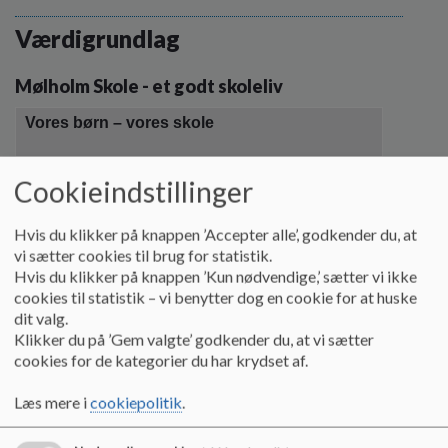
o
l
Værdigrundlag
d
e
Mølholm Skole - et godt skoleliv
t
Vores børn – vores skole
Læs mere
Cookieindstillinger
Hvis du klikker på knappen ’Accepter alle’, godkender du, at
vi sætter cookies til brug for statistik.
Hvis du klikker på knappen ’Kun nødvendige,’ sætter vi ikke
cookies til statistik – vi benytter dog en cookie for at huske
dit valg.
Klikker du på ’Gem valgte’ godkender du, at vi sætter
cookies for de kategorier du har krydset af.
Læs mere i
cookiepolitik
.