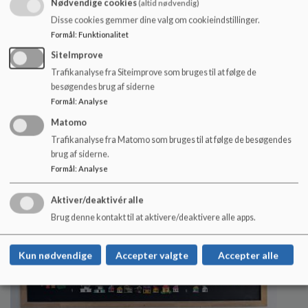
Nødvendige cookies
(altid nødvendig)
Disse cookies gemmer dine valg om cookieindstillinger.
Formål
:
Funktionalitet
SiteImprove
Center Afdelingen
Trafikanalyse fra Siteimprove som bruges til at følge de
Et godt skoleliv Vores børn - Vores skole
besøgendes brug af siderne
Læs mere
Formål
:
Analyse
Matomo
Trafikanalyse fra Matomo som bruges til at følge de besøgendes
brug af siderne.
Formål
:
Analyse
Aktiver/deaktivér alle
Brug denne kontakt til at aktivere/deaktivere alle apps.
Kun nødvendige
Accepter valgte
Accepter alle